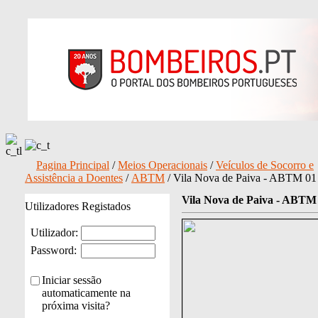
Pagina Principal
/
Meios Operacionais
/
Veículos de Socorro e
Assistência a Doentes
/
ABTM
/ Vila Nova de Paiva - ABTM 01
Vila Nova de Paiva - ABTM
Utilizadores Registados
Utilizador:
Password:
Iniciar sessão
automaticamente na
próxima visita?