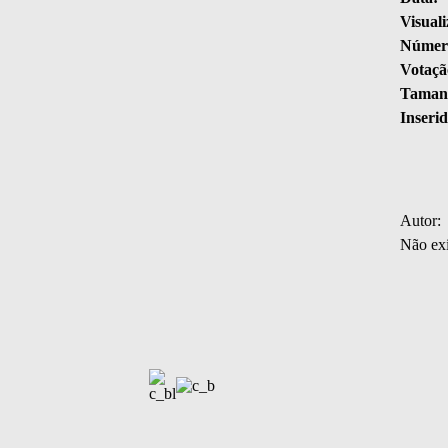
Visuali
Número
Votaçã
Tamanh
Inserid
Autor:
Não exi