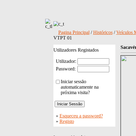
Pagina Principal
/
Históricos
/
Veículos 
VTPT 01
Sacavé
Utilizadores Registados
Utilizador:
Password:
Iniciar sessão
automaticamente na
próxima visita?
»
Esqueceu a password?
»
Registo