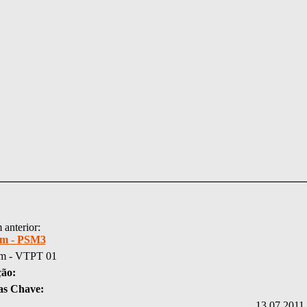
anterior:
ém - PSM3
m - VTPT 01
ção:
as Chave:
13.07.2011