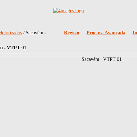
Motorizados
/ Sacavém -
Registo
Procura Avançada
I
m - VTPT 01