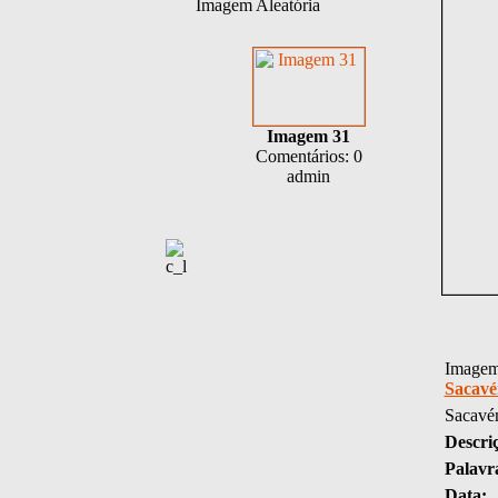
Imagem Aleatória
Imagem 31
Comentários: 0
admin
Imagem 
Sacav
Sacavé
Descri
Palavr
Data: