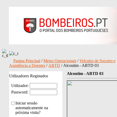
Pagina Principal
/
Meios Operacionais
/
Veículos de Socorro e
Assistência a Doentes
/
ABTD
/ Alcoutim - ABTD 03
Alcoutim - ABTD 03
Utilizadores Registados
Utilizador:
Password:
Iniciar sessão
automaticamente na
próxima visita?