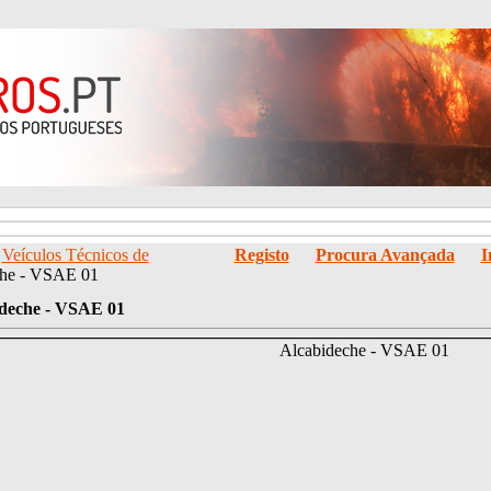
/
Veículos Técnicos de
Registo
Procura Avançada
I
che - VSAE 01
deche - VSAE 01