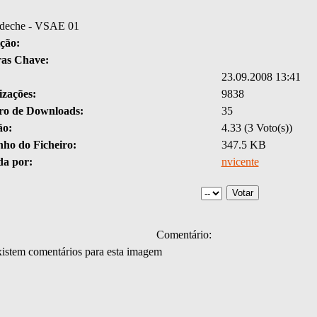
ideche - VSAE 01
ção:
ras Chave:
23.09.2008 13:41
izações:
9838
o de Downloads:
35
ão:
4.33 (3 Voto(s))
ho do Ficheiro:
347.5 KB
da por:
nvicente
Comentário:
istem comentários para esta imagem