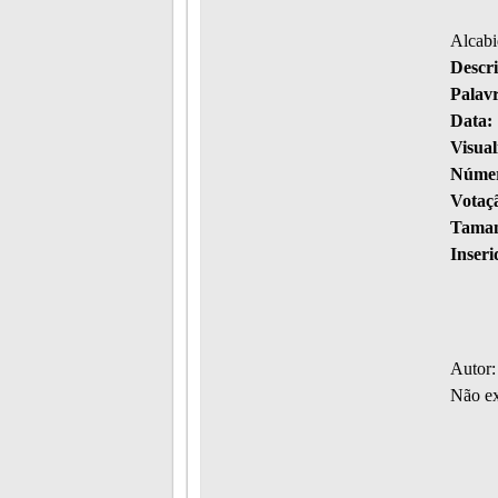
Alcab
Descri
Palav
Data:
Visual
Númer
Votaç
Taman
Inseri
Autor:
Não ex