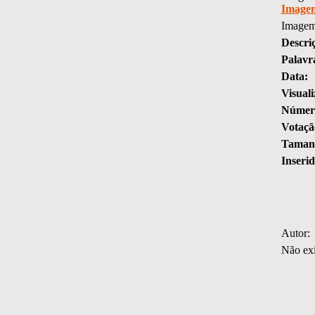
Image
Imagem
Descri
Palavr
Data:
Visuali
Número
Votaçã
Tamanh
Inserid
Autor:
Não exi