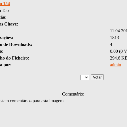
m 154
 155
ção:
as Chave:
11.04.20
zações:
1813
 de Downloads:
4
o:
0.00 (0 V
o do Ficheiro:
294.6 K
a por:
admin
Comentário:
stem comentários para esta imagem