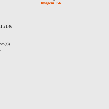
Imagem 156
11 21:46
oto(s))
B