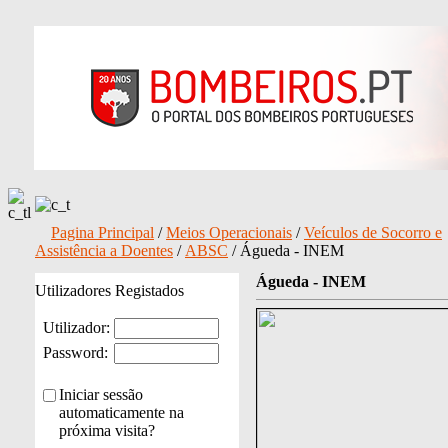
Pagina Principal
/
Meios Operacionais
/
Veículos de Socorro e
Assistência a Doentes
/
ABSC
/ Águeda - INEM
Águeda - INEM
Utilizadores Registados
Utilizador:
Password:
Iniciar sessão
automaticamente na
próxima visita?