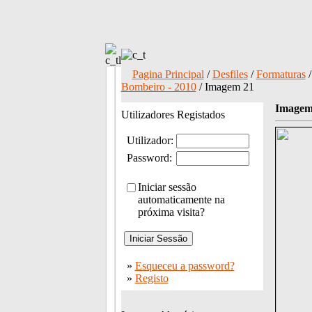
Pagina Principal
/
Desfiles
/
Formaturas
Bombeiro - 2010
/ Imagem 21
Imagem
Utilizadores Registados
Utilizador:
Password:
Iniciar sessão
automaticamente na
próxima visita?
»
Esqueceu a password?
»
Registo