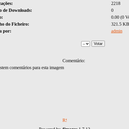
zações:
2218
 de Downloads:
0
o:
0.00 (0 Vo
o do Ficheiro:
321.5 K
a por:
admin
Comentário:
stem comentários para esta imagem