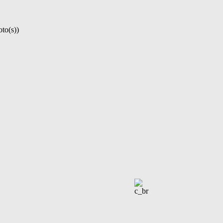
to(s))
B