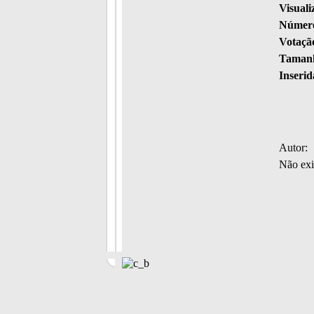
Visuali
Número
Votaçã
Tamanh
Inserid
Autor:
Não exi