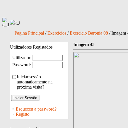
Pagina Principal
/
Exercicios
/
Exercicio Baronia 08
/ Imagem 
Imagem 45
Utilizadores Registados
Utilizador:
Password:
Iniciar sessão
automaticamente na
próxima visita?
»
Esqueceu a password?
»
Registo