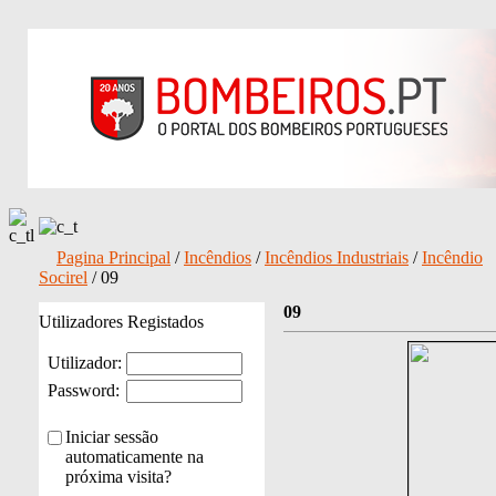
Pagina Principal
/
Incêndios
/
Incêndios Industriais
/
Incêndio
Socirel
/ 09
09
Utilizadores Registados
Utilizador:
Password:
Iniciar sessão
automaticamente na
próxima visita?