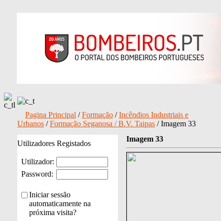
Pagina Principal
/
Formação
/
Incêndios Industriais e
Urbanos
/
Formação Seganosa / B.V. Taipas
/ Imagem 33
Imagem 33
Utilizadores Registados
Utilizador:
Password:
Iniciar sessão
automaticamente na
próxima visita?