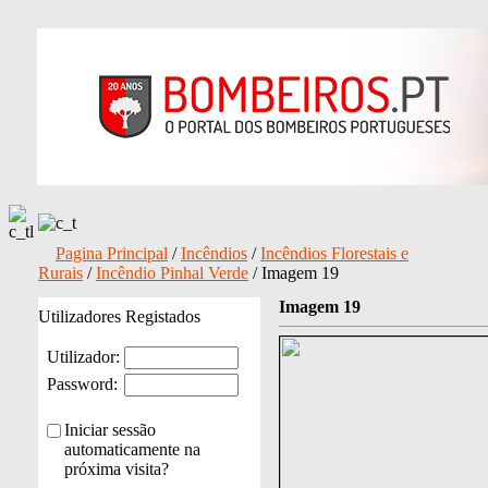
Pagina Principal
/
Incêndios
/
Incêndios Florestais e
Rurais
/
Incêndio Pinhal Verde
/ Imagem 19
Imagem 19
Utilizadores Registados
Utilizador:
Password:
Iniciar sessão
automaticamente na
próxima visita?