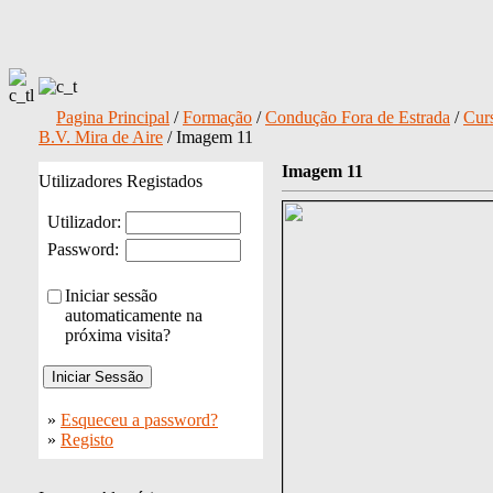
Pagina Principal
/
Formação
/
Condução Fora de Estrada
/
Cur
B.V. Mira de Aire
/ Imagem 11
Imagem 11
Utilizadores Registados
Utilizador:
Password:
Iniciar sessão
automaticamente na
próxima visita?
»
Esqueceu a password?
»
Registo