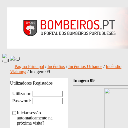
Pagina Principal
/
Incêndios
/
Incêndios Urbanos
/
Incêndio
Vialonga
/ Imagem 09
Imagem 09
Utilizadores Registados
Utilizador:
Password:
Iniciar sessão
automaticamente na
próxima visita?