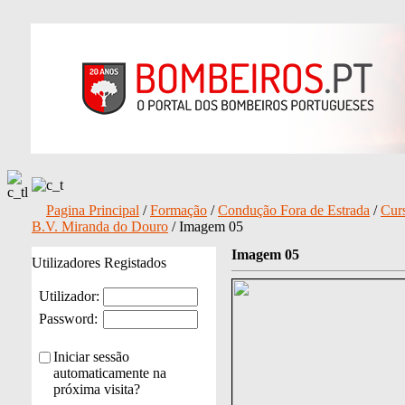
Pagina Principal
/
Formação
/
Condução Fora de Estrada
/
Cur
B.V. Miranda do Douro
/ Imagem 05
Imagem 05
Utilizadores Registados
Utilizador:
Password:
Iniciar sessão
automaticamente na
próxima visita?