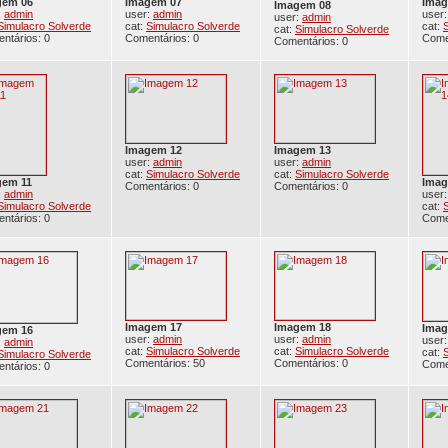
gem 06
Imagem 07
Imag
Imagem 08
:
admin
user:
admin
user
user:
admin
Simulacro Solverde
cat:
Simulacro Solverde
cat:
cat:
Simulacro Solverde
ntários: 0
Comentários: 0
Come
Comentários: 0
Imagem 12
Imagem 13
user:
admin
user:
admin
cat:
Simulacro Solverde
cat:
Simulacro Solverde
gem 11
Imag
Comentários: 0
Comentários: 0
:
admin
user
Simulacro Solverde
cat:
ntários: 0
Come
Imagem 17
Imagem 18
Imag
gem 16
user:
admin
user:
admin
user
:
admin
cat:
Simulacro Solverde
cat:
Simulacro Solverde
cat:
Simulacro Solverde
Comentários: 50
Comentários: 0
Come
ntários: 0