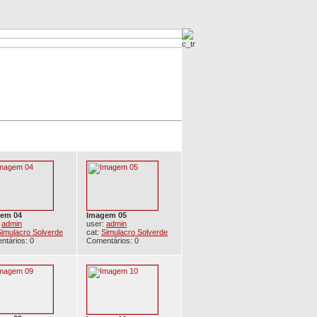
Imagens Mais Procuradas
Imagens Novas
em 04
Imagem 05
:
admin
user:
admin
Simulacro Solverde
cat:
Simulacro Solverde
ntários: 0
Comentários: 0