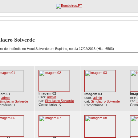
Registo
Procura Avançada
lacro Solverde
ro de Incêndio no Hotel Solverde em Espinho, no dia 17/02/2013 (Hits: 6563)
Imagem 02
Imag
gem 01
Imagem 03
user:
admin
user
:
admin
user:
admin
cat:
Simulacro Solverde
cat:
Simulacro Solverde
cat:
Simulacro Solverde
Comentários: 0
Come
ntários: 1
Comentários: 1