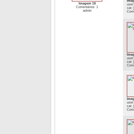
Ima
Imagem 19
user
Comentários: 1
cat:
admin
Come
Ima
user
cat:
Come
Ima
user
cat:
Come