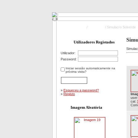
Pagina Principal
/
Exercicios
/ Simulacro Solverde
Simu
Utilizadores Registados
Simulac
Utilizador:
Password:
Iniciar sessão automaticamente na
próxima visita?
»
Esqueceu a password?
»
Registo
Ima
user
cat:
Come
Imagem Aleatória